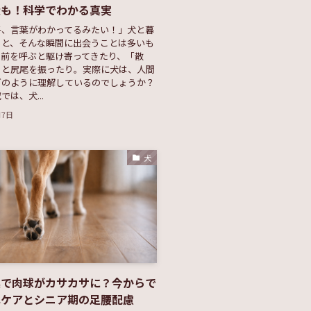
犬も！科学でわかる真実
子、言葉がわかってるみたい！」犬と暮
ると、そんな瞬間に出会うことは多いも
名前を呼ぶと駆け寄ってきたり、「散
うと尻尾を振ったり。実際に犬は、人間
どのように理解しているのでしょうか？
は、犬...
月7日
犬
燥で肉球がカサカサに？今からで
単ケアとシニア期の足腰配慮