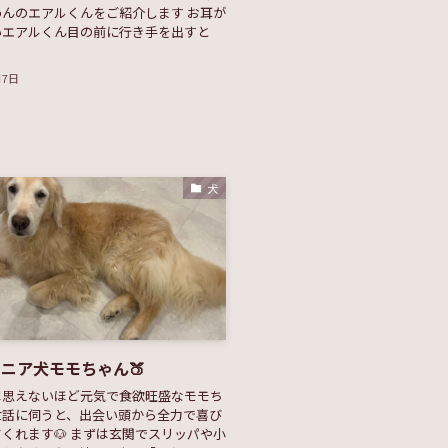
んのエアルくんをご紹介します お耳が
いエアルくん目の前に行き手を出すと
月7日
犬
ニア犬モモちゃん🍑
は思えないほど元気で食欲旺盛なモモち
世話に伺うと、出会い頭から全力で喜び
くれます🐶 まずは玄関でスリッパや小