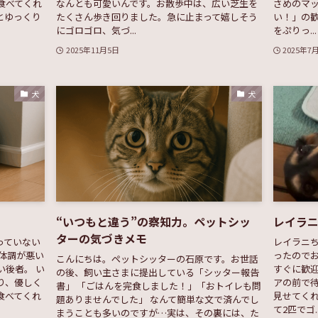
食べてくれ
なんとも可愛いんです。お散歩中は、広い芝生を
さめのマ
とゆっくり
たくさん歩き回りました。急に止まって嬉しそう
い！」の
にゴロゴロ、気づ...
をぷりっ...
2025年11月5日
2025年7
犬
犬
“いつもと違う”の察知力。ペットシッ
レイラ
ターの気づきメモ
っていない
レイラニ
体調が悪い
ったのでお
こんにちは。ペットシッターの石原です。お世話
い後者。 い
すぐに歓
の後、飼い主さまに提出している「シッター報告
り、優しく
アの前で
書」 「ごはんを完食しました！」「おトイレも問
食べてくれ
見せてくれ
題ありませんでした」 なんて簡単な文で済んでし
て2匹でゴ..
まうことも多いのですが…実は、その裏には、た