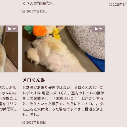
くさんの“観察”が...
2025年5
2025年5月28日
犬
犬
メロくん📝
話レポ📝
お散歩があまり好きではない、メロくんのお世話
ちゃんのお
レポです📝 可愛いメロくん、室内のトイレの掃除
けが聞こえ
をしてお散歩へ！「お散歩行こ！」と声がけする
尾をフリフ
と、渋々といった様子でこちらにトコトコ。。 外
時間...
に出ると大体決まった場所ですぐさま排泄を済ま
せ、少し...
2025年4月9日