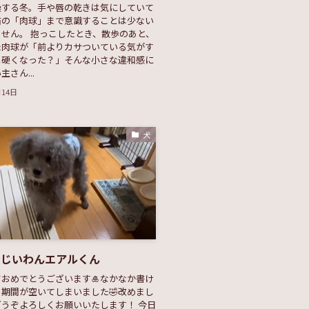
燥する冬。手や唇の乾きは気にしていて
猫の「肉球」まで意識することは少ない
せん。 抱っこしたとき、散歩のあと、
た肉球が「前よりカサついている気がす
し硬くなった？」そんな小さな違和感に
さん...
月14日
犬
おじいわんエアルくん
おめでとうございます🎍なかなか書け
期間が空いてしまいました🤣改めまし
うぞよろしくお願いいたします！ 今日