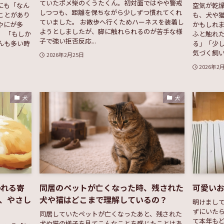
ていたポメ柴のくうたくん。初対面ではやや警戒
にも「なん
空気が乾
しつつも、距離を保ちながら少しずつ慣れてくれ
ことがあり
も、犬や
ていました。 お散歩へ行くためハーネスを装着し
やにが多
かもしれま
ようとしましたが、脚に触れられるのが苦手な様
 「もしか
ふと触れ
子で強い拒否反応...
んも多い時
る」「少
気づく飼い主
2026年2月25日
2026年2
犬
犬
われる寄
同居のペットが亡くなった時、残された
可愛い
、やさし
犬や猫はどこまで理解しているの？
明けまして
ずにいたら
同居していたペットが亡くなったあと、残された
て本年もど
犬や猫の様子を見てこんなことを感じたことはあ