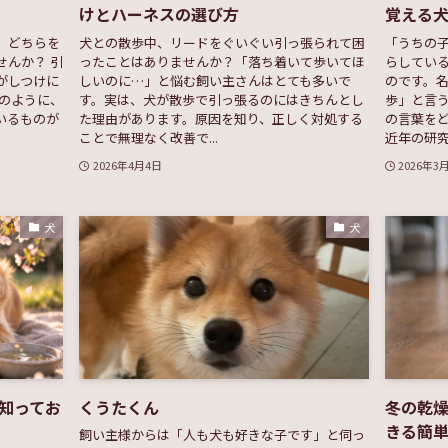
けとハーネスの選び方
覚える
。どちらを
犬との散歩中、リードをぐいぐい引っ張られて困
「うちの
せんか？ 引
ったことはありませんか？「落ち着いて歩いてほ
らしてい
がしつけに
しいのに…」と悩む飼い主さんはとても多いで
のです。
このように、
す。実は、犬が散歩で引っ張るのにはきちんとし
歩」と言
いるものが
た理由があります。原因を知り、正しく対処する
の言葉を
ことで無理なく改善で...
近年の研究で
2026年4月4日
2026年3
犬
犬
知ってお
くうたくん
冬の乾
きる簡
飼い主様からは「人も犬も好きな子です」と伺っ