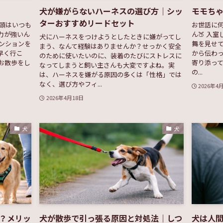
犬が嫌がらないハーネスの選び方｜シッ
モモち
ターおすすめリードセット
い頭はいつも
お世話に
力が強いん
ん🍑 入
犬にハーネスをつけようとしたときに嫌がってし
マンションを
舞を見せて
まう、なんて経験はありませんか？せっかく安全
早く行こ
から伝わ
のために使いたいのに、装着のたびにストレスに
お散歩をし
寄り添って
なってしまうと飼い主さんも大変ですよね。実
の...
は、ハーネスを嫌がる原因の多くは「性格」では
なく、選び方やフィ...
2026年4
2026年4月18日
犬
犬
？メリッ
犬が散歩で引っ張る原因と対処法｜しつ
犬は人間