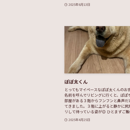
2025年6月13日
ぽぽ太くん
とってもマイペースなぽぽ太くんのお世
名前を呼んでリビングに行くと、ぽぽ
部屋がある３階からフンフンと鼻声だ
てきました。３階に上がると静かに尻
リして待っている姿が😊 ひとまずご飯の
2025年4月25日