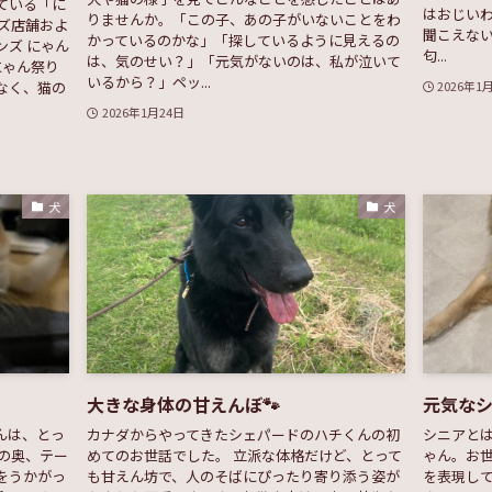
ている「に
はおじいわ
りませんか。「この子、あの子がいないことをわ
ンズ店舗およ
聞こえな
かっているのかな」「探しているように見えるの
ンズ にゃん
匂...
は、気のせい？」「元気がないのは、私が泣いて
にゃん祭り
いるから？」ペッ...
なく、猫の
2026年1
2026年1月24日
犬
犬
大きな身体の甘えんぼ🐾
元気なシ
んは、とっ
カナダからやってきたシェパードのハチくんの初
シニアと
の奥、テー
めてのお世話でした。 立派な体格だけど、とって
ゃん。お
をうかがっ
も甘えん坊で、人のそばにぴったり寄り添う姿が
を表現して