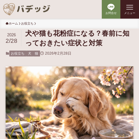
お問合せ
メニュー
ホーム
お役立ち
犬や猫も花粉症になる？春前に知
2026
2/28
っておきたい症状と対策
2026年2月28日
お役立ち
犬
猫