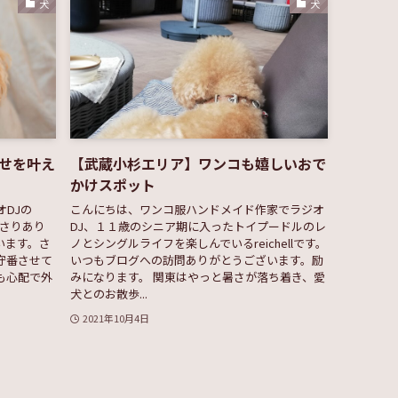
犬
犬
せを叶え
【武蔵小杉エリア】ワンコも嬉しいおで
かけスポット
DJの
こんにちは、ワンコ服ハンドメイド作家でラジオ
ださりあり
DJ、１１歳のシニア期に入ったトイプードルのレ
います。さ
ノとシングルライフを楽しんでいるreichellです。
守番させて
いつもブログへの訪問ありがとうございます。励
も心配で外
みになります。 関東はやっと暑さが落ち着き、愛
犬とのお散歩...
2021年10月4日