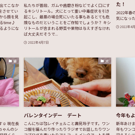
た！
て出てこなか
私たちが普段、ガムや歯磨き粉などでよく口にす
をさせてい
るキシリトール。犬にとって重い中毒症状を引き
2022年
から顔を見
起こし、最悪の場合死にいたる事もあるとても危
気になっ
time♪
険なものだということをご存知でしょうか？ キシ
2022年4
れるようにな
リトールが含まれる野菜や果物は与えすぎなけれ
ば大丈夫だそうで...
2022年4月7日
猫
犬
バレンタインデー デート
今年も
☺︎ 現在長
こんにちは🥰レイチェルこと壽見玲子です。ワン
新年あけ
ちゃんのシ
コ服を編んだり作ったりラジオでお話したりワン
年もワン
2日目くら
コブログを書いたりアルコールインクアートを描
迎えるシ