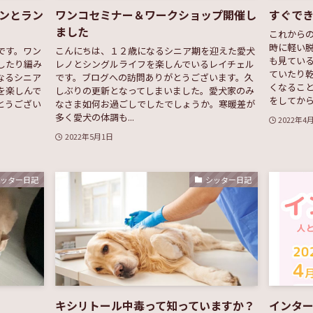
ンとラン
ワンコセミナー＆ワークショップ開催し
すぐで
ました
これから
時に軽い脱
です。ワン
こんにちは、１２歳になるシニア期を迎えた愛犬
も見てい
したり編み
レノとシングルライフを楽しんでいるレイチェル
ていたり乾
なるシニア
です。ブログへの訪問ありがとうございます。久
くなるこ
を楽しんで
しぶりの更新となってしまいました。愛犬家のみ
をしてから外
とうござい
なさま如何お過ごしでしたでしょうか。寒暖差が
多く愛犬の体調も...
2022年4
2022年5月1日
シッター日記
シッター日記
キシリトール中毒って知っていますか？
インター