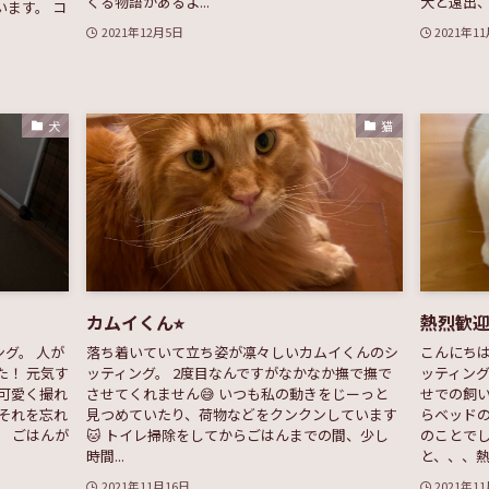
くる物語があるよ...
犬と遠出、埼
ます。 コ
2021年12月5日
2021年1
犬
猫
カムイくん⭐︎
熱烈歓迎
グ。 人が
落ち着いていて立ち姿が凛々しいカムイくんのシ
こんにちは
た！ 元気す
ッティング。 2度目なんですがなかなか撫で撫で
ッティング
可愛く撮れ
させてくれません😅 いつも私の動きをじーっと
せでの飼
、それを忘れ
見つめていたり、荷物などをクンクンしています
らベッドの
。 ごはんが
🐱 トイレ掃除をしてからごはんまでの間、少し
のことでし
時間...
と、、、熱烈
2021年11月16日
2021年1