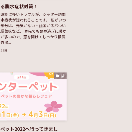
きる脱水症状対策！
の時期に多いトラブルが、シッター訪問
水症状が疑われることです。 私がいつ
る部分は、元気がない・歯茎がネバつい
燥気味など。 春先でもお昼過ぎに暖か
とが多いので、窓を開けてしっかり換気
出...
月28日
猫
ペット2022へ行ってきまし