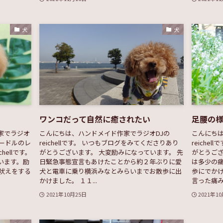
犬
犬
ワンコだって自然に癒されたい
足腰の
家でラジオ
こんにちは、ハンドメイド作家でラジオDJの
こんにちは
ードルのレ
reichellです。 いつもブログをみてくださりあり
reich
ellです。
がとうございます。 大変励みになっています。 先
がとうござ
います。励
日緊急事態宣言もあけたことから約２年ぶりに愛
は多少の
吠えをする
犬と電車に乗り横浜みなとみらいまでお散歩に出
歩にでか
かけました。 １１...
言った痛み
2021年10月25日
2021年1