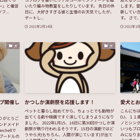
〜」と催促
いたり編み物教室をしたりしています。 先日の休
します。
...
日に、大好きすぎる彼と生憎のお天気でしたが、
新してい
デートし...
す。 さて、
2022年2月14日
2022年1
犬
犬
プ開催し
かつしか演劇祭を応援します！
愛犬と
ペットと暮らし始めてから、ちょっとでも動物が
こんにち
出てくる劇や映画ですぐ涙してしまうようになり
DJ、１１
りがとうご
ました。 2022年1月15、16日に第30回かつしか演
ノとシング
ンドメイド
劇祭が執り行われるそうです。15日の演劇ではど
いつもブ
hellで
うやら犬(もちろん、人間が演じています)が出て
みになりま
プードルの