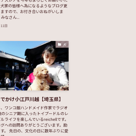
愛犬家の皆様へ為になるようなブログ更
きますので、お付き合いおねがいしま
みなさん...
月11日
犬
おでかけ小江戸川越【埼玉県】
は、ワンコ服ハンドメイド作家でラジオ
歳のシニア期に入ったトイプードルのレ
ルライフを楽しんでいるreichellです。
ログへの訪問ありがとうございます。励
す。 先日の、文化の日に数年ぶりに愛