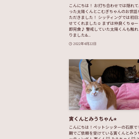
こんにちは！ お打ち合わせでは隠れ
った太陽くんとこむぎちゃんのお世話
ただきました！ シッティングでは初日
せてくれました☺︎ まずは仲良くちゅーる
即完食♪ 警戒していた太陽くんも触
りました&...
2022年4月22日
寅くんとみうちゃん⭐︎
こんにちは！ペットシッターの石原です
期でご依頼を受けている寅くんとみう
ッティング！ 寅くん🐱 みうちゃん🐱 