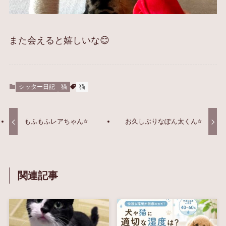
また会えると嬉しいな😊
シッター日記
猫
猫
もふもふレアちゃん⭐️
お久しぶりなぽん太くん⭐️
関連記事