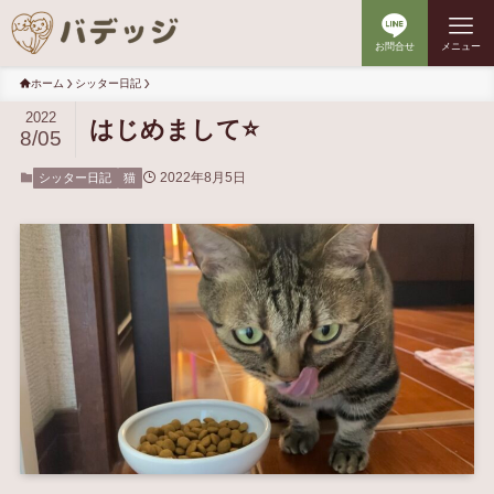
お問合せ
メニュー
ホーム
シッター日記
2022
はじめまして⭐️
8/05
2022年8月5日
シッター日記
猫