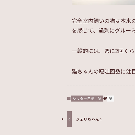
完全室内飼いの猫は本来
を感じて、過剰にグルー
一般的には、週に2回く
猫ちゃんの嘔吐回数に注
シッター日記
猫
猫
ジェリちゃん⭐️