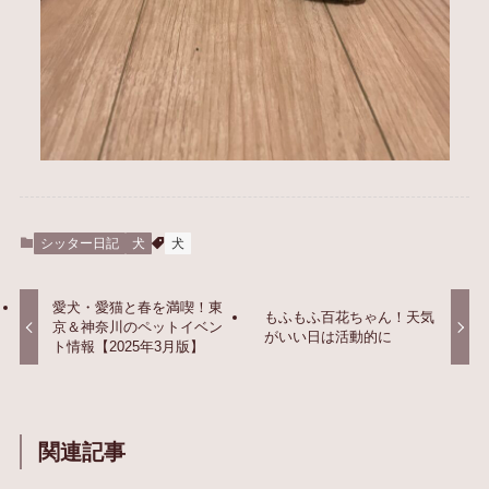
シッター日記
犬
犬
愛犬・愛猫と春を満喫！東
もふもふ百花ちゃん！天気
京＆神奈川のペットイベン
がいい日は活動的に
ト情報【2025年3月版】
関連記事