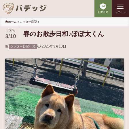
お問合せ
メニュー
ホーム
シッター日記
2025
春のお散歩日和♪ぽぽ太くん
3/10
2025年3月10日
シッター日記
犬