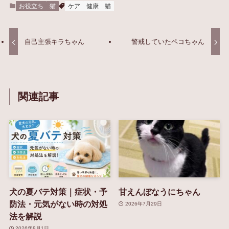
お役立ち
猫
ケア
健康
猫
自己主張キラちゃん
警戒していたペコちゃん
関連記事
犬の夏バテ対策｜症状・予
甘えんぼなうにちゃん
防法・元気がない時の対処
2026年7月29日
法を解説
2026年8月1日