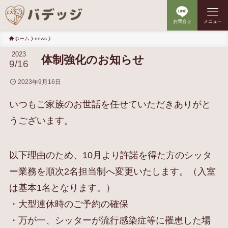
お問合せ
メニュー
ホーム
news
2023
体制強化のお知らせ
9/16
2023年9月16日
いつもご家族のお世話を任せていただきありがと
うございます。
以下理由のため、10月より許諾を得た方のシッタ
ー業務を順次2名担当制へ変更いたします。（入室
は基本1名となります。）
・大型連休時のご予約の確保
・万が一、シッターが流行感染症等に罹患した場