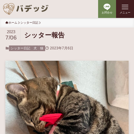
お問合せ
メニュー
ホーム
シッター日記
2023
シッター報告
7/06
2023年7月6日
シッター日記
犬
猫