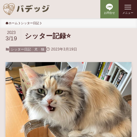
お問合せ
メニュー
ホーム
シッター日記
2023
シッター記録⭐️
3/19
2023年3月19日
シッター日記
犬
猫