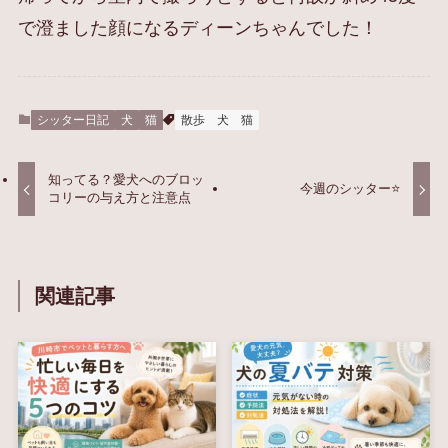
で澄ました顔になるディーンちゃんでした！
シッター日記
犬
猫
散歩
犬
猫
知ってる？愛犬へのブロッ
今週のシッター⭐️
コリーの与え方と注意点
関連記事