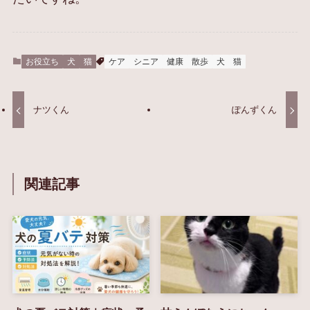
お役立ち
犬
猫
ケア
シニア
健康
散歩
犬
猫
ナツくん
ぽんずくん
関連記事