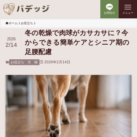
お問合せ
メニュー
ホーム
お役立ち
冬の乾燥で肉球がカサカサに？今
2026
からできる簡単ケアとシニア期の
2/14
足腰配慮
2026年2月14日
お役立ち
犬
猫