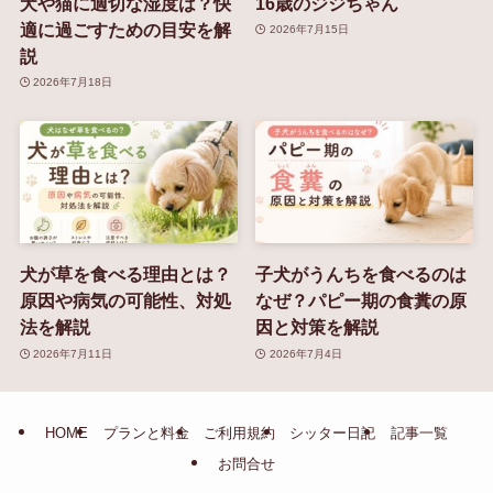
犬や猫に適切な湿度は？快
16歳のジジちゃん
適に過ごすための目安を解
2026年7月15日
説
2026年7月18日
犬が草を食べる理由とは？
子犬がうんちを食べるのは
原因や病気の可能性、対処
なぜ？パピー期の食糞の原
法を解説
因と対策を解説
2026年7月11日
2026年7月4日
HOME
プランと料金
ご利用規約
シッター日記
記事一覧
お問合せ